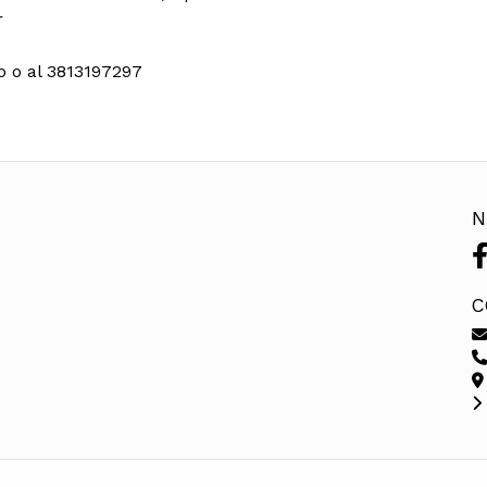
r
o o al 3813197297
N
C